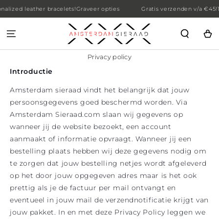
ed leather bracelets!
Graveer opties
Gratis verzenden v/a €45!
15% o
SKIP TO CONTENT
Cart
Privacy policy
Introductie
Amsterdam sieraad vindt het belangrijk dat jouw
persoonsgegevens goed beschermd worden. Via
Amsterdam Sieraad.com slaan wij gegevens op
wanneer jij de website bezoekt, een account
aanmaakt of informatie opvraagt. Wanneer jij een
bestelling plaats hebben wij deze gegevens nodig om
te zorgen dat jouw bestelling netjes wordt afgeleverd
op het door jouw opgegeven adres maar is het ook
prettig als je de factuur per mail ontvangt en
eventueel in jouw mail de verzendnotificatie krijgt van
jouw pakket. In en met deze Privacy Policy leggen we