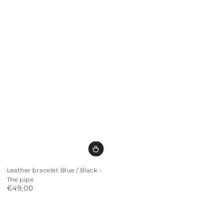
Leather bracelet Blue / Black -
The pipe
€49,00
Regular
price