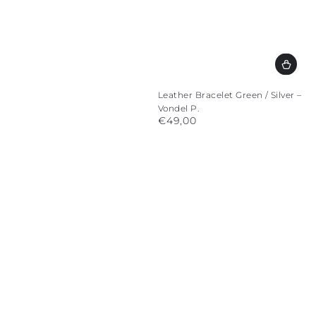
Leather Bracelet Green / Silver –
Vondel P.
€49,00
Regular
price