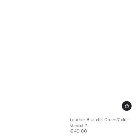
Leather Bracelet Green/Gold–
Vondel P.
€49,00
Regular
price