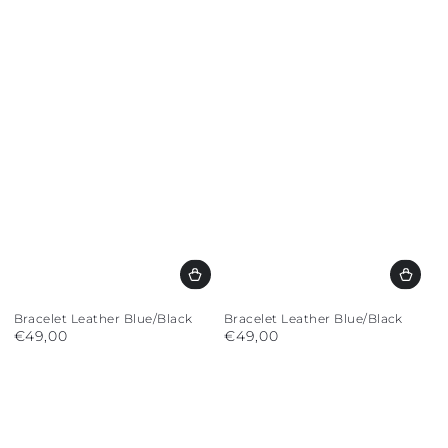
Bracelet Leather Blue/Black
Bracelet Leather Blue/Black
€49,00
€49,00
Regular
Regular
price
price