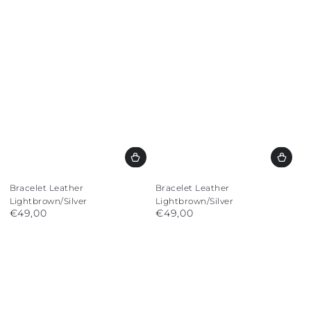
Bracelet Leather
Bracelet Leather
Lightbrown/Silver
Lightbrown/Silver
€49,00
€49,00
Regular
Regular
price
price