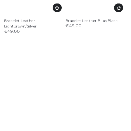
Bracelet Leather
Bracelet Leather Blue/Black
€49,00
Regular
Lightbrown/Silver
€49,00
price
Regular
price