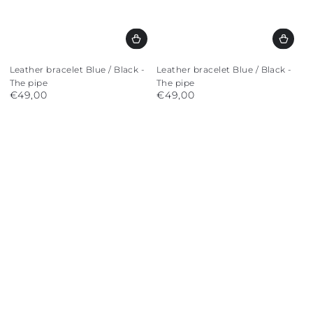
Leather bracelet Blue / Black -
Leather bracelet Blue / Black -
The pipe
The pipe
€49,00
€49,00
Regular
Regular
price
price