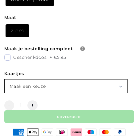
Maat
2 cm
Maak je bestelling compleet
Geschenkdoos
+
€5.95
Kaartjes
Maak een keuze
Hoeveelheid
Aantal
Aantal
verlagen
verhogen
UITVERKOCHT
voor
voor
STUDS
STUDS
OORBELLEN
OORBELLEN
GRACHTENPANDJE
GRACHTENPANDJE