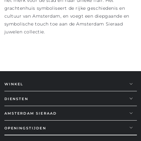
het merk voor de stad en haar unieke flair. Het
grachtenhuis symboliseert de rijke geschiedenis en
cultuur van Amsterdam, en voegt een diepgaande en
symbolische touch toe aan de Amsterdam Sieraad
juwelen collectie.
WINKEL
DIENSTEN
AMSTERDAM SIERAAD
OPENINGSTIJDEN