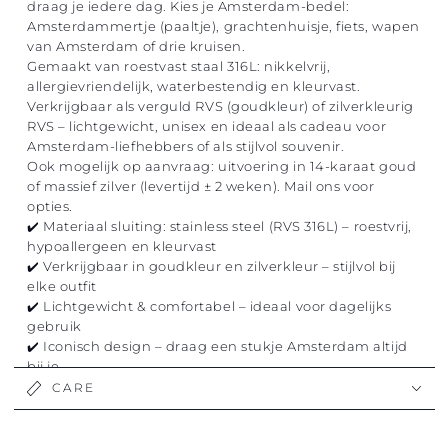
draag je iedere dag. Kies je Amsterdam-bedel:
Amsterdammertje (paaltje), grachtenhuisje, fiets, wapen
van Amsterdam of drie kruisen.
Gemaakt van roestvast staal 316L: nikkelvrij,
allergievriendelijk, waterbestendig en kleurvast.
Verkrijgbaar als verguld RVS (goudkleur) of zilverkleurig
RVS – lichtgewicht, unisex en ideaal als cadeau voor
Amsterdam-liefhebbers of als stijlvol souvenir.
Ook mogelijk op aanvraag: uitvoering in 14-karaat goud
of massief zilver (levertijd ± 2 weken). Mail ons voor
opties.
✔️ Materiaal sluiting: stainless steel (RVS 316L) – roestvrij,
hypoallergeen en kleurvast
✔️ Verkrijgbaar in goudkleur en zilverkleur – stijlvol bij
elke outfit
✔️ Lichtgewicht & comfortabel – ideaal voor dagelijks
gebruik
✔️ Iconisch design – draag een stukje Amsterdam altijd
bij je
Met deze stainless steel oorbellen met Amsterdam
CARE
symbolen draag je niet zomaar een sieraad, maar een
herinnering aan de stad – stijlvol, betekenisvol en uniek.