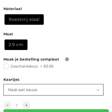
Materiaal
Roestvrij staal
Maat
2.9 cm
Maak je bestelling compleet
Geschenkdoos
+
€5.95
Kaartjes
Maak een keuze
Hoeveelheid
Aantal
Aantal
verlagen
verhogen