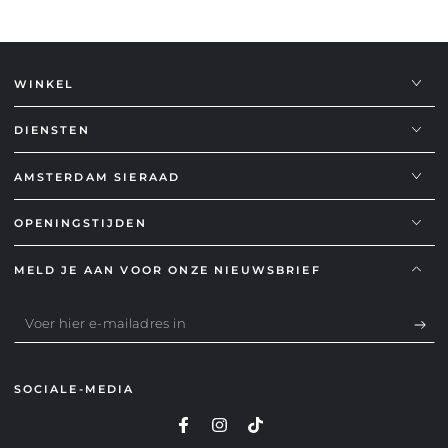
WINKEL
DIENSTEN
AMSTERDAM SIERAAD
OPENINGSTIJDEN
MELD JE AAN VOOR ONZE NIEUWSBRIEF
Voer
hier
e-
SOCIALE-MEDIA
mailadres
in