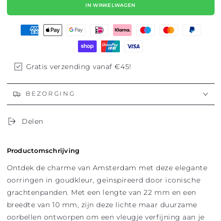
IN WINKELWAGEN
voor
voor
OORBELLEN
OORBELLEN
CANAL
CANAL
HOUSE
HOUSE
AMSTERDAM
AMSTERDAM
Gratis verzending vanaf €45!
BEZORGING
Delen
Productomschrijving
Ontdek de charme van Amsterdam met deze elegante
oorringen in goudkleur, geïnspireerd door iconische
grachtenpanden. Met een lengte van 22 mm en een
breedte van 10 mm, zijn deze lichte maar duurzame
oorbellen ontworpen om een vleugje verfijning aan je