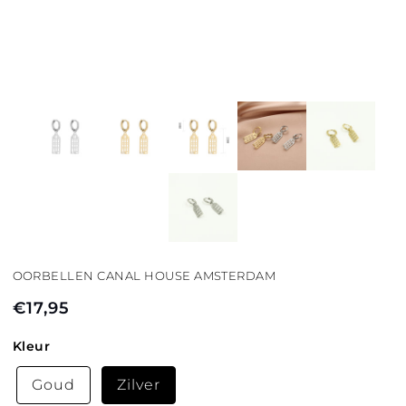
OORBELLEN CANAL HOUSE AMSTERDAM
€17,95
Normale
prijs
Kleur
Goud
Zilver