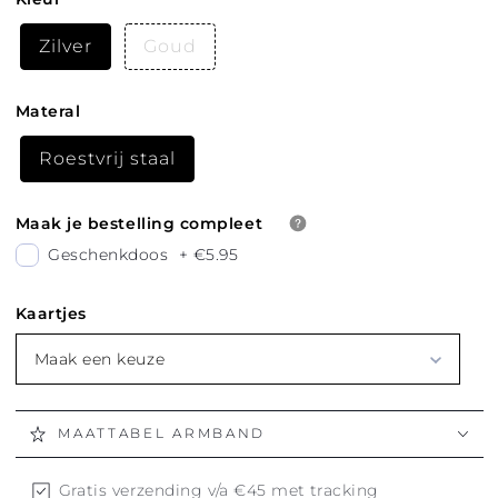
Zilver
Goud
Materal
Roestvrij staal
Maak je bestelling compleet
Geschenkdoos
+
€5.95
Kaartjes
Maak een keuze
MAATTABEL ARMBAND
Gratis verzending v/a €45 met tracking