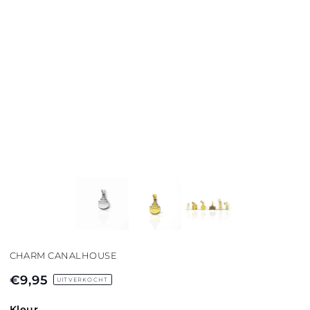
CHARM CANALHOUSE
€9,95
Normale
UITVERKOCHT
prijs
Kleur