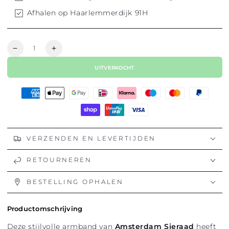
Afhalen op Haarlemmerdijk 91H
Hoeveelheid
Aantal
Aantal
verlagen
verhogen
UITVERKOCHT
voor
voor
CHARM
CHARM
CANALHOUSE
CANALHOUSE
VERZENDEN EN LEVERTIJDEN
RETOURNEREN
BESTELLING OPHALEN
Productomschrijving
Deze stijlvolle armband van
Amsterdam Sieraad
heeft