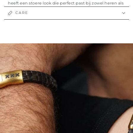
heeft een stoere look die perfect past bij zowel heren als
dames.
CARE
Extra persoonlijk – graveren mogelijk
Maak je
leren armband
uniek door een naam, datum of
initialen in de sluiting te laten graveren. Zo geef je jouw
armband een extra persoonlijke touch en maak je hem
ideaal als
cadeau
.
De combinatie van
echt leer en roestvrijstaal
maakt
deze armbanden duurzaam, stijlvol en geschikt voor
dagelijks gebruik. Met de
Amsterdam XXX
details
draag je altijd een stukje van de stad bij je.