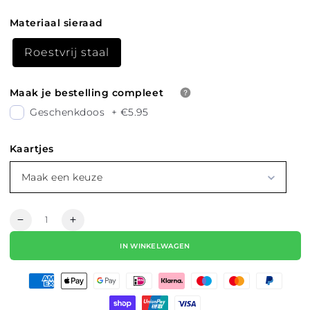
Materiaal sieraad
Roestvrij staal
Maak je bestelling compleet
Geschenkdoos
+
€5.95
Kaartjes
Maak een keuze
Hoeveelheid
Aantal
Aantal
verlagen
verhogen
IN WINKELWAGEN
voor
voor
BRACELET
BRACELET
AMSTERDAM
AMSTERDAM
XXX
XXX