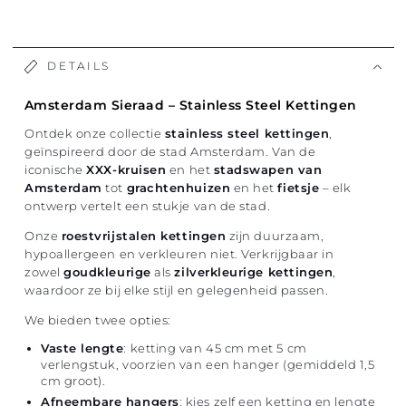
DETAILS
Amsterdam Sieraad – Stainless Steel Kettingen
Ontdek onze collectie
stainless steel kettingen
,
geïnspireerd door de stad Amsterdam. Van de
iconische
XXX-kruisen
en het
stadswapen van
Amsterdam
tot
grachtenhuizen
en het
fietsje
– elk
ontwerp vertelt een stukje van de stad.
Onze
roestvrijstalen kettingen
zijn duurzaam,
hypoallergeen en verkleuren niet. Verkrijgbaar in
zowel
goudkleurige
als
zilverkleurige kettingen
,
waardoor ze bij elke stijl en gelegenheid passen.
We bieden twee opties:
Vaste lengte
: ketting van 45 cm met 5 cm
verlengstuk, voorzien van een hanger (gemiddeld 1,5
cm groot).
Afneembare hangers
: kies zelf een ketting en lengte