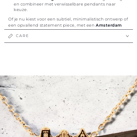
en combineer met verwisselbare pendants naar
keuze.
Of je nu kiest voor een subtiel, minimalistisch ontwerp of
een opvallend statement piece, met een
Amsterdam
ketting van stainless steel
draag je altijd een sieraad
CARE
dat stijl en betekenis combineert. Perfect om dagelijks
te dragen of cadeau te geven.
Materiaal:
Roestvrij staal met hoogwaardige
goudkleurige plating
Hypoallergeen:
Ja, nikkelvrij
Kleur:
Goud/zilver
Lengte: