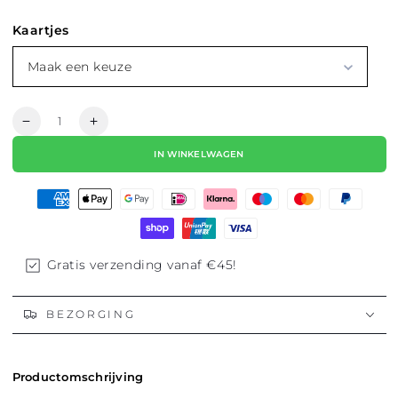
Kaartjes
Maak een keuze
Hoeveelheid
Aantal
Aantal
verlagen
verhogen
IN WINKELWAGEN
voor
voor
KETTING
KETTING
|
|
AMSTERDAM
AMSTERDAM
DIAMANT
DIAMANT
BAR
BAR
Gratis verzending vanaf €45!
BEZORGING
Productomschrijving