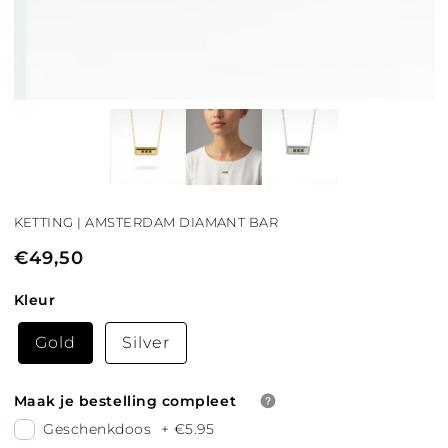
KETTING | AMSTERDAM DIAMANT BAR
€49,50
Normale
prijs
Kleur
Gold
Silver
Maak je bestelling compleet
Geschenkdoos
+
€5.95