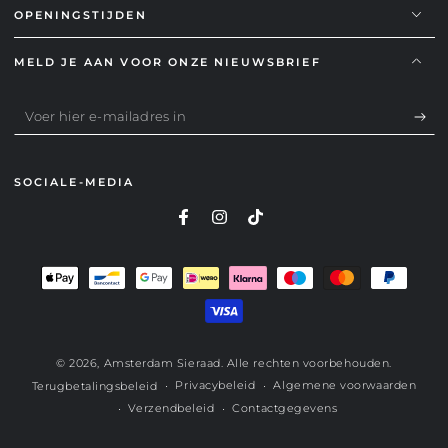
OPENINGSTIJDEN
MELD JE AAN VOOR ONZE NIEUWSBRIEF
Voer
hier
e-
SOCIALE-MEDIA
mailadres
in
Betaalmethoden
© 2026,
Amsterdam Sieraad
. Alle rechten voorbehouden.
Privacybeleid
Algemene voorwaarden
Terugbetalingsbeleid
Verzendbeleid
Contactgegevens