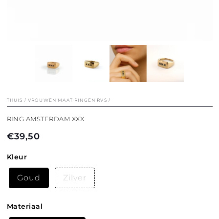
THUIS
/
VROUWEN MAAT RINGEN RVS
/
RING AMSTERDAM XXX
€39,50
Normale
prijs
Kleur
Goud
Zilver
Materiaal