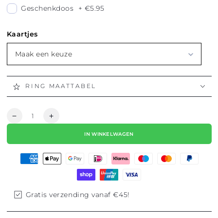
Geschenkdoos
+
€5.95
Kaartjes
Maak een keuze
RING MAATTABEL
Hoeveelheid
Aantal
Aantal
verlagen
verhogen
IN WINKELWAGEN
voor
voor
RING
RING
AMSTERDAM
AMSTERDAM
XXX
XXX
Gratis verzending vanaf €45!