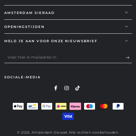
AMSTERDAM SIERAAD
OPENINGSTIJDEN
MELD JE AAN VOOR ONZE NIEUWSBRIEF
Voer
hier
e-
SOCIALE-MEDIA
mailadres
in
Betaalmethoden
© 2026,
Amsterdam Sieraad
. Alle rechten voorbehouden.