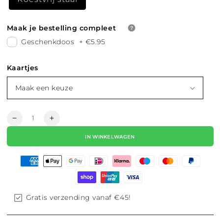
Maak je bestelling compleet
Geschenkdoos
+
€5.95
Kaartjes
Maak een keuze
Hoeveelheid
Aantal
Aantal
verlagen
verhogen
IN WINKELWAGEN
voor
voor
STUDS
STUDS
OORBELLEN
OORBELLEN
MINI
MINI
KRUISJES
KRUISJES
AMSTERDAM
AMSTERDAM
Gratis verzending vanaf €45!