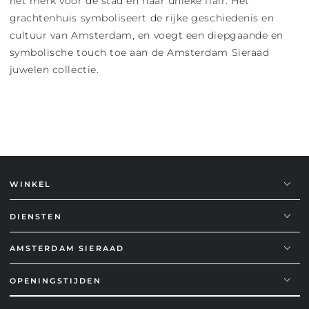
het merk voor de stad en haar unieke flair. Het
grachtenhuis symboliseert de rijke geschiedenis en
cultuur van Amsterdam, en voegt een diepgaande en
symbolische touch toe aan de Amsterdam Sieraad
juwelen collectie.
WINKEL
DIENSTEN
AMSTERDAM SIERAAD
OPENINGSTIJDEN