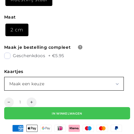
Maat
2 cm
Maak je bestelling compleet
Geschenkdoos
+
€5.95
Kaartjes
Maak een keuze
Hoeveelheid
Aantal
Aantal
verlagen
verhogen
IN WINKELWAGEN
voor
voor
STUDS
STUDS
OORBELLEN
OORBELLEN
GRACHTENPANDJE
GRACHTENPANDJE