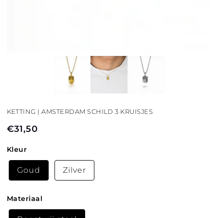
KETTING | AMSTERDAM SCHILD 3 KRUISJES
€31,50
Normale
prijs
Kleur
Goud
Zilver
Materiaal