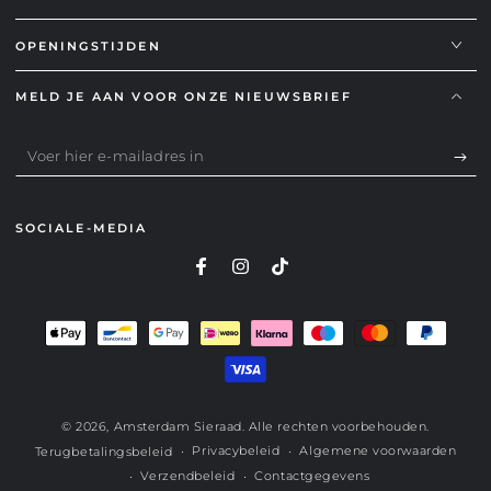
OPENINGSTIJDEN
MELD JE AAN VOOR ONZE NIEUWSBRIEF
Voer
hier
e-
SOCIALE-MEDIA
mailadres
in
Betaalmethoden
© 2026,
Amsterdam Sieraad
. Alle rechten voorbehouden.
Privacybeleid
Algemene voorwaarden
Terugbetalingsbeleid
Verzendbeleid
Contactgegevens