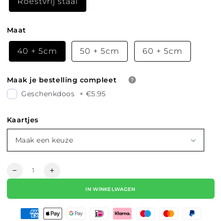
Roestvrij staal
Maat
40 + 5cm
50 + 5cm
60 + 5cm
Maak je bestelling compleet
Geschenkdoos
+
€5.95
Kaartjes
Maak een keuze
Hoeveelheid
Aantal
Aantal
verlagen
verhogen
IN WINKELWAGEN
voor
voor
KETTING
KETTING
|
|