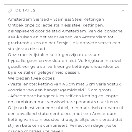
DETAILS
Amsterdam Sieraad – Stainless Steel Kettingen
Ontdek onze collectie stainless steel kettingen,
geïnspireerd door de stad Amsterdam. Van de iconische
XXX-kruisen en het stadswapen van Amsterdam tot
grachtenhuizen en het fietsje – elk ontwerp vertelt een
stukje van de stad.
Onze roestvrijstalen kettingen zijn duurzaam,
hypoallergeen en verkleuren niet. Verkrijgbaar in zowel
goudkleurige als zilverkleurige kettingen, waardoor ze
bij elke stijl en gelegenheid passen.
We bieden twee opties:
• Vaste lengte: ketting van 45 cm met 5 cm verlengstuk,
voorzien van een hanger (gemiddeld 1,5 cm groot).
• Afneembare hangers: kies zelf een ketting en lengte
en combineer met verwisselbare pendants naar keuze.
Of je nu kiest voor een subtiel, minimalistisch ontwerp of
een opvallend statement piece, met een Amsterdam
ketting van stainless steel draag je altijd een sieraad dat
stijl en betekenis combineert. Perfect om dagelijks te
dragen of cadeau te geven.