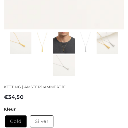
KETTING | AMSTERDAMMERTJE
€34,50
Normale
prijs
Kleur
Gold
Silver