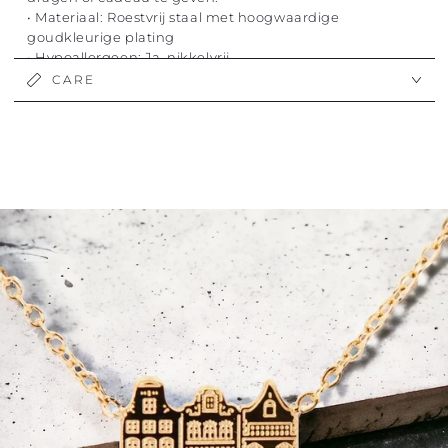
• Materiaal: Roestvrij staal met hoogwaardige
goudkleurige plating
• Hypoallergeen: Ja, nikkelvrij
• Kleur: Goud/zilver
CARE
• Lengte: