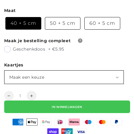
Maat
40 + 5 cm
50 + 5 cm
60 + 5 cm
Maak je bestelling compleet
Geschenkdoos
+
€5.95
Kaartjes
Maak een keuze
Hoeveelheid
Aantal
Aantal
verlagen
verhogen
IN WINKELWAGEN
voor
voor
KETTING
KETTING
|
|
AMSTERDAMMERTJE
AMSTERDAMMERTJE