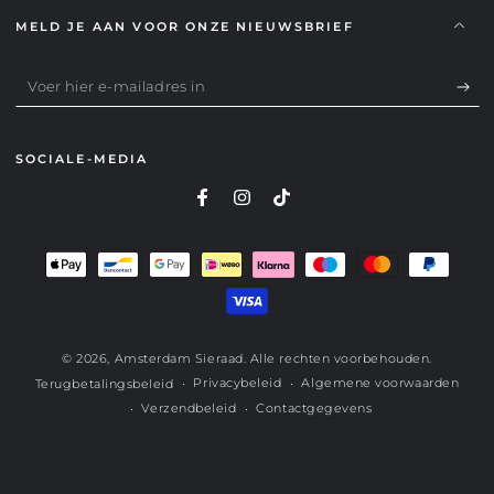
MELD JE AAN VOOR ONZE NIEUWSBRIEF
Voer
hier
e-
SOCIALE-MEDIA
mailadres
in
Betaalmethoden
© 2026,
Amsterdam Sieraad
. Alle rechten voorbehouden.
Privacybeleid
Algemene voorwaarden
Terugbetalingsbeleid
Verzendbeleid
Contactgegevens