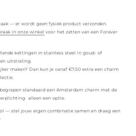
praak — er wordt geen fysiek product verzonden.
praak in onze winkel
voor het zetten van een Forever
illende kettingen in stainless steel in goud- of
 en uitstraling.
ijker maken? Dan kun je vanaf €7,50 extra een charm
lectie.
js inbegrepen standaard een Amsterdam charm met de
verplichting alleen een optie.
vol — stel jouw eigen combinatie samen en draag een
✨