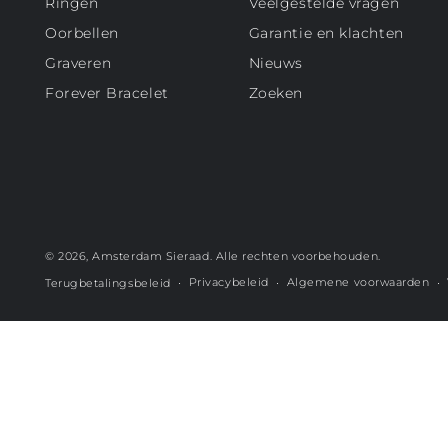
Ringen
Veelgestelde vragen
Oorbellen
Garantie en klachten
Graveren
Nieuws
Forever Bracelet
Zoeken
© 2026,
Amsterdam Sieraad
. Alle rechten voorbehouden.
Privacybeleid
Algemene voorwaarden
Terugbetalingsbeleid