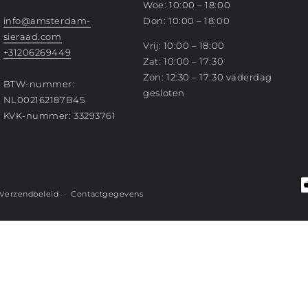
Woe: 10:00 – 18:00
info@amsterdam-
Don: 10:00 – 18:00
sieraad.com
Vrij: 10:00 – 18:00
+31206269449
Zat: 10:00 – 17:30
Zon: 12:30 – 17:30 vaderdag
BTW-nummer:
gesloten
NL002162187B45
KVK-nummer: 33293761
Betaalmethoden
Verzendbeleid
Contactgegevens