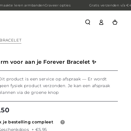
kte leren armbanden
Graveer opties
Gratis verzenden v/a €45!
H
Winkelwagen
BRACELET
rm voor aan je Forever Bracelet ✨
Dit product is een service op afspraak — Er wordt
geen fysiek product verzonden. Je kan een afspraak
plannen via de groene knop
,50
male
 je bestelling compleet
Geschenkdoos
+
€5.95