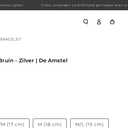
ties
Gratis verzenden v/a €45!
Hand gemaakte leren armbanden
Winkelwagen
BRACELET
uin - Zilver | De Amstel
/M (17 cm)
M (18 cm)
M/L (19 cm)