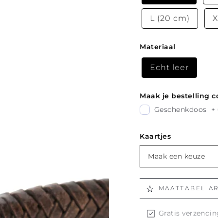
L (20 cm)
X
Materiaal
Echt leer
Maak je bestelling 
Geschenkdoos
+
Kaartjes
Maak een keuze
MAATTABEL A
Gratis verzendin