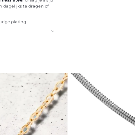
nless steel
draag je altijd
m dagelijks te dragen of
rige plating