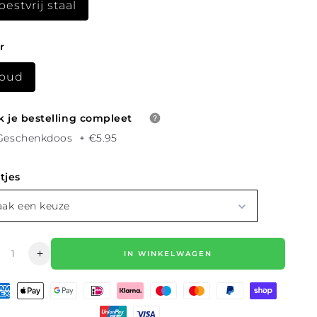
oestvrij staal
r
oud
 je bestelling compleet
Geschenkdoos
+
€5.95
tjes
ak een keuze
eelheid
IN WINKELWAGEN
ntal
Aantal
rlagen
verhogen
or
voor
ECKLACE
NECKLACE
RENITY
SERENITY