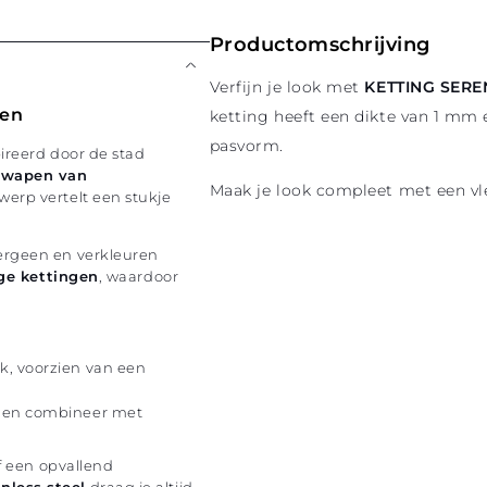
Productomschrijving
Verfijn je look met
KETTING SERE
gen
ketting heeft een dikte van 1 mm 
pasvorm.
pireerd door de stad
swapen van
Maak je look compleet met een vl
werp vertelt een stukje
ergeen en verkleuren
ige kettingen
, waardoor
k, voorzien van een
te en combineer met
of een opvallend