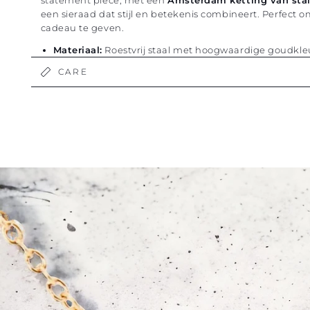
statement piece, met een
Amsterdam ketting van stai
een sieraad dat stijl en betekenis combineert. Perfect o
cadeau te geven.
Materiaal:
Roestvrij staal met hoogwaardige goudkleu
Hypoallergeen:
Ja, nikkelvrij
CARE
Kleur:
Goud/zilver
Lengte: