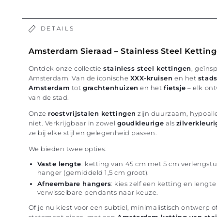
DETAILS
Amsterdam Sieraad – Stainless Steel Kettin
Ontdek onze collectie
stainless steel kettingen
, geïns
Amsterdam. Van de iconische
XXX-kruisen
en het
stad
Amsterdam
tot
grachtenhuizen
en het
fietsje
– elk ont
van de stad.
Onze
roestvrijstalen kettingen
zijn duurzaam, hypoall
niet. Verkrijgbaar in zowel
goudkleurige
als
zilverkleur
ze bij elke stijl en gelegenheid passen.
We bieden twee opties:
Vaste lengte
: ketting van 45 cm met 5 cm verlengstu
hanger (gemiddeld 1,5 cm groot).
Afneembare hangers
: kies zelf een ketting en leng
verwisselbare pendants naar keuze.
Of je nu kiest voor een subtiel, minimalistisch ontwerp 